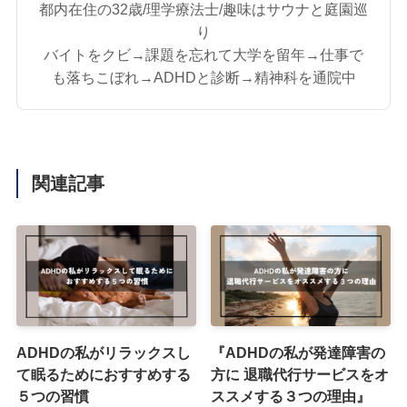
都内在住の32歳/理学療法士/趣味はサウナと庭園巡
り
バイトをクビ→課題を忘れて大学を留年→仕事で
も落ちこぼれ→ADHDと診断→精神科を通院中
関連記事
ADHDの私がリラックスし
『ADHDの私が発達障害の
て眠るためにおすすめする
方に 退職代行サービスをオ
５つの習慣
ススメする３つの理由』