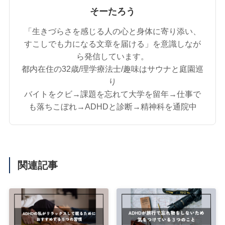
そーたろう
「生きづらさを感じる人の心と身体に寄り添い、
すこしでも力になる文章を届ける」を意識しなが
ら発信しています。
都内在住の32歳/理学療法士/趣味はサウナと庭園巡
り
バイトをクビ→課題を忘れて大学を留年→仕事で
も落ちこぼれ→ADHDと診断→精神科を通院中
関連記事